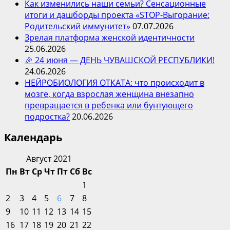
Как изменились наши семьи? Сенсационные
итоги и дашборды проекта «STOP-Выгорание:
Родительский иммунитет»
07.07.2026
Зрелая платформа женской идентичности
25.06.2026
🎉 24 июня — ДЕНЬ ЧУВАШСКОЙ РЕСПУБЛИКИ!
24.06.2026
НЕЙРОБИОЛОГИЯ ОТКАТА: что происходит в
мозге, когда взрослая женщина внезапно
превращается в ребенка или бунтующего
подростка?
20.06.2026
Календарь
Август 2021
Пн
Вт
Ср
Чт
Пт
Сб
Вс
1
2
3
4
5
6
7
8
9
10
11
12
13
14
15
16
17
18
19
20
21
22