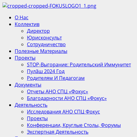
Перейти
к
Основное
О Нас
содержимому
меню
Коллектив
Директор
Юрисконсульт
Сотрудничество
Полезные Материалы
Проекты
STOP-Выгорание: Родительский Иммунитет
Пулӑш 2024 Год
Родителям И Педагогам
Документы
Отчеты АНО СПЦ «Фокус»
Благодарности АНО СПЦ «Фокус»
Деятельность
Исследования АНО СПЦ Фокус
Проекты
Конференции, Круглые Столы, Форумы
Экспертная Деятельность