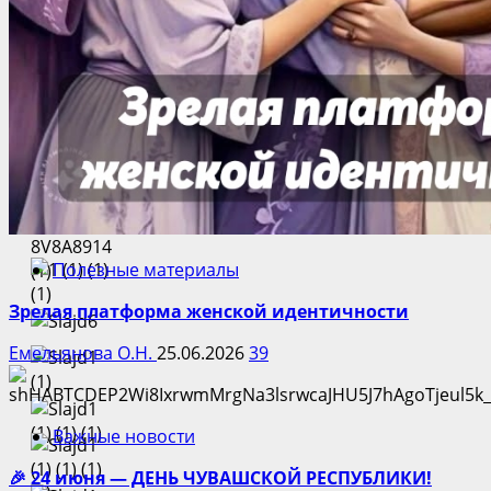
Полезные материалы
Зрелая платформа женской идентичности
Емельянова О.Н.
25.06.2026
39
Важные новости
🎉 24 июня — ДЕНЬ ЧУВАШСКОЙ РЕСПУБЛИКИ!