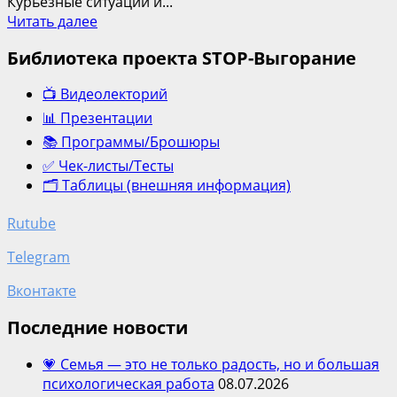
Курьёзные ситуации и...
Подробнее
Читать далее
о
Библиотека проекта STOP-Выгорание
Профессия,
как
📺 Видеолекторий
миссия
в
📊 Презентации
жизни
📚 Программы/Брошюры
✅ Чек-листы/Тесты
🗂️ Таблицы (внешняя информация)
Rutube
Telegram
Вконтакте
Последние новости
💗 Семья — это не только радость, но и большая
психологическая работа
08.07.2026