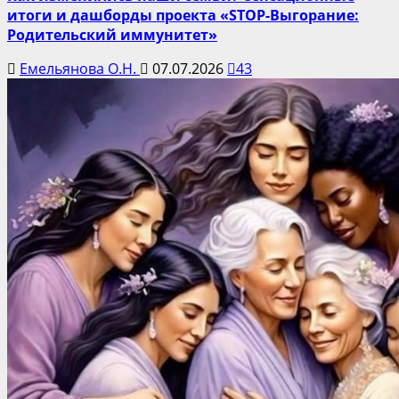
итоги и дашборды проекта «STOP-Выгорание:
Родительский иммунитет»
Емельянова О.Н.
07.07.2026
43