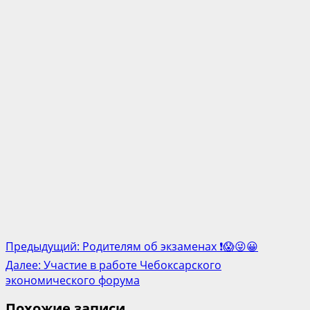
Post
Предыдущий:
Родителям об экзаменах ❗️😱😜😀
navigation
Далее:
Участие в работе Чебоксарского
экономического форума
Похожие записи