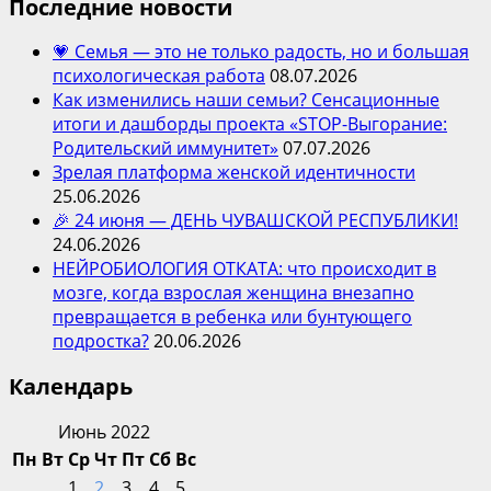
Последние новости
💗 Семья — это не только радость, но и большая
психологическая работа
08.07.2026
Как изменились наши семьи? Сенсационные
итоги и дашборды проекта «STOP-Выгорание:
Родительский иммунитет»
07.07.2026
Зрелая платформа женской идентичности
25.06.2026
🎉 24 июня — ДЕНЬ ЧУВАШСКОЙ РЕСПУБЛИКИ!
24.06.2026
НЕЙРОБИОЛОГИЯ ОТКАТА: что происходит в
мозге, когда взрослая женщина внезапно
превращается в ребенка или бунтующего
подростка?
20.06.2026
Календарь
Июнь 2022
Пн
Вт
Ср
Чт
Пт
Сб
Вс
1
2
3
4
5