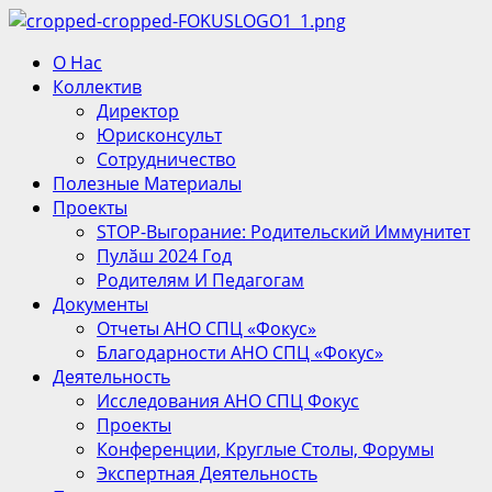
Перейти
к
Основное
О Нас
содержимому
меню
Коллектив
Директор
Юрисконсульт
Сотрудничество
Полезные Материалы
Проекты
STOP-Выгорание: Родительский Иммунитет
Пулӑш 2024 Год
Родителям И Педагогам
Документы
Отчеты АНО СПЦ «Фокус»
Благодарности АНО СПЦ «Фокус»
Деятельность
Исследования АНО СПЦ Фокус
Проекты
Конференции, Круглые Столы, Форумы
Экспертная Деятельность