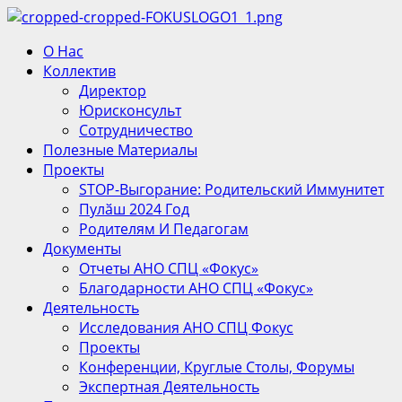
Перейти
к
Основное
О Нас
содержимому
меню
Коллектив
Директор
Юрисконсульт
Сотрудничество
Полезные Материалы
Проекты
STOP-Выгорание: Родительский Иммунитет
Пулӑш 2024 Год
Родителям И Педагогам
Документы
Отчеты АНО СПЦ «Фокус»
Благодарности АНО СПЦ «Фокус»
Деятельность
Исследования АНО СПЦ Фокус
Проекты
Конференции, Круглые Столы, Форумы
Экспертная Деятельность