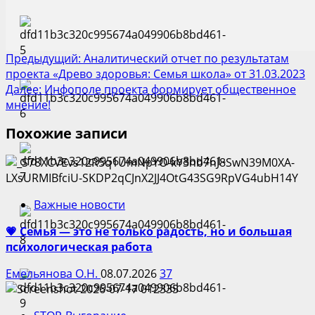
Post
Предыдущий:
Аналитический отчет по результатам
проекта «Древо здоровья: Семья школа» от 31.03.2023
navigation
Далее:
Инфополе проекта формирует общественное
мнение!
Похожие записи
Важные новости
💗 Семья — это не только радость, но и большая
психологическая работа
Емельянова О.Н.
08.07.2026
37