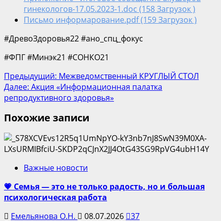
гинекологов-17.05.2023-1.doc (158 Загрузок )
Письмо информарование.pdf (159 Загрузок )
#ДревоЗдоровья22 #ано_спц_фокус
#ФПГ #Минэк21 #СОНКО21
Post
Предыдущий:
Межведомственный КРУГЛЫЙ СТОЛ
Далее:
Акция «Информационная палатка
navigation
репродуктивного здоровья»
Похожие записи
Важные новости
💗 Семья — это не только радость, но и большая
психологическая работа
Емельянова О.Н.
08.07.2026
37