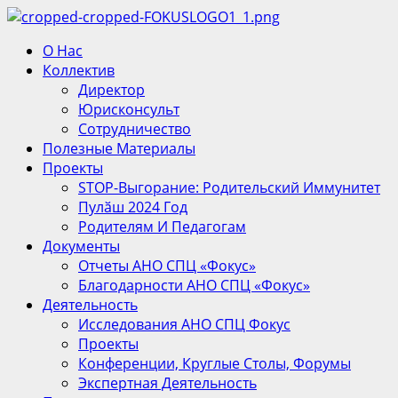
Перейти
к
Основное
О Нас
содержимому
меню
Коллектив
Директор
Юрисконсульт
Сотрудничество
Полезные Материалы
Проекты
STOP-Выгорание: Родительский Иммунитет
Пулӑш 2024 Год
Родителям И Педагогам
Документы
Отчеты АНО СПЦ «Фокус»
Благодарности АНО СПЦ «Фокус»
Деятельность
Исследования АНО СПЦ Фокус
Проекты
Конференции, Круглые Столы, Форумы
Экспертная Деятельность