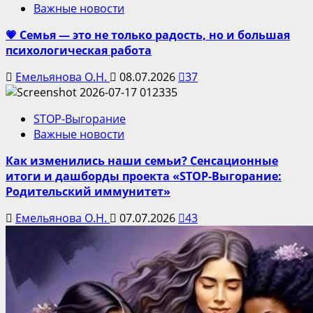
Важные новости
💗 Семья — это не только радость, но и большая
психологическая работа
Емельянова О.Н.
08.07.2026
37
STOP-Выгорание
Важные новости
Как изменились наши семьи? Сенсационные
итоги и дашборды проекта «STOP-Выгорание:
Родительский иммунитет»
Емельянова О.Н.
07.07.2026
43