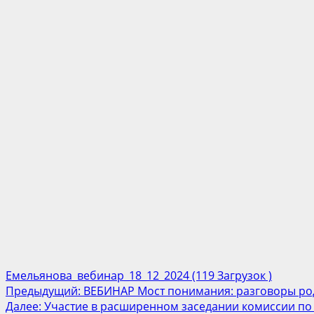
Емельянова_вебинар_18_12_2024 (119 Загрузок )
Post
Предыдущий:
ВЕБИНАР Мост понимания: разговоры род
Далее:
Участие в расширенном заседании комиссии по
navigation