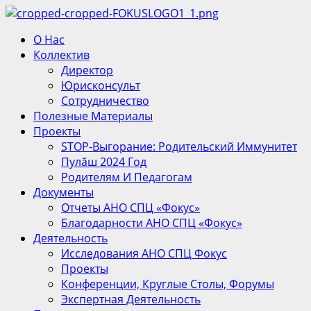
Перейти
к
Основное
О Нас
содержимому
меню
Коллектив
Директор
Юрисконсульт
Сотрудничество
Полезные Материалы
Проекты
STOP-Выгорание: Родительский Иммунитет
Пулӑш 2024 Год
Родителям И Педагогам
Документы
Отчеты АНО СПЦ «Фокус»
Благодарности АНО СПЦ «Фокус»
Деятельность
Исследования АНО СПЦ Фокус
Проекты
Конференции, Круглые Столы, Форумы
Экспертная Деятельность