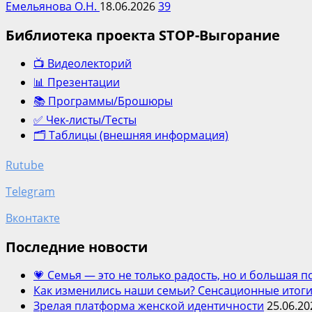
Емельянова О.Н.
18.06.2026
39
Библиотека проекта STOP-Выгорание
📺 Видеолекторий
📊 Презентации
📚 Программы/Брошюры
✅ Чек-листы/Тесты
🗂️ Таблицы (внешняя информация)
Rutube
Telegram
Вконтакте
Последние новости
💗 Семья — это не только радость, но и большая 
Как изменились наши семьи? Сенсационные итоги
Зрелая платформа женской идентичности
25.06.20