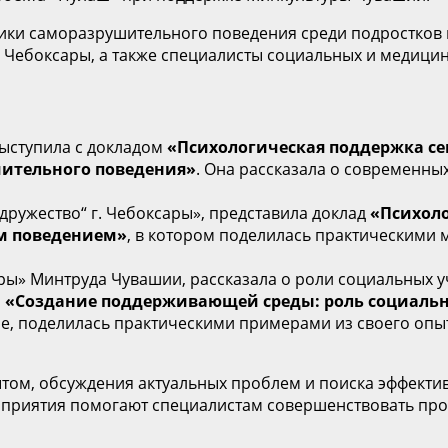
и саморазрушительного поведения среди подростков в в
г. Чебоксары, а также специалисты социальных и медиц
выступила с докладом
«Психологическая поддержка се
шительного поведения»
. Она рассказала о современны
дружество“ г. Чебоксары», представила доклад
«Психоло
м поведением»
, в котором поделилась практическими 
сары» Минтруда Чувашии, рассказала о роли социальны
и
«Создание поддерживающей среды: роль социаль
ре, поделилась практическими примерами из своего опы
ом, обсуждения актуальных проблем и поиска эффектив
оприятия помогают специалистам совершенствовать пр