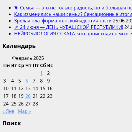
💗 Семья — это не только радость, но и большая 
Как изменились наши семьи? Сенсационные итоги
Зрелая платформа женской идентичности
25.06.20
🎉 24 июня — ДЕНЬ ЧУВАШСКОЙ РЕСПУБЛИКИ!
24.
НЕЙРОБИОЛОГИЯ ОТКАТА: что происходит в мозге,
Календарь
Февраль 2025
Пн
Вт
Ср
Чт
Пт
Сб
Вс
1
2
3
4
5
6
7
8
9
10
11
12
13
14
15
16
17
18
19
20
21
22
23
24
25
26
27
28
« Янв
Мар »
Поиск