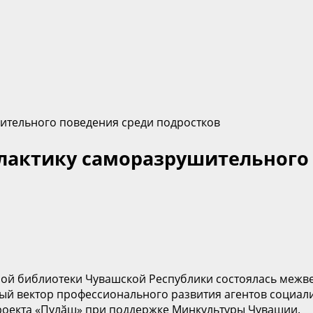
ительного поведения среди подростков
лактику саморазрушительного
льной библиотеки Чувашской Республики состоялась ме
вый вектор профессионального развития агентов социа
роекта «Пулӑш» при поддержке Минкультуры Чувашии.