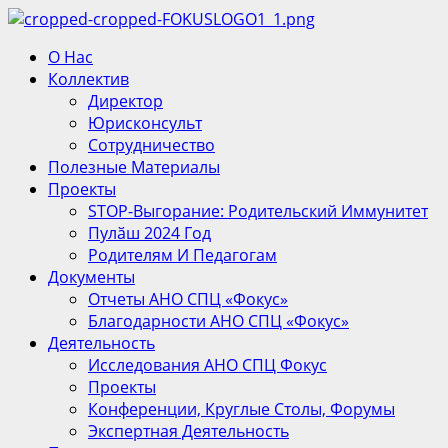
Перейти
к
Основное
О Нас
содержимому
меню
Коллектив
Директор
Юрисконсульт
Сотрудничество
Полезные Материалы
Проекты
STOP-Выгорание: Родительский Иммунитет
Пулӑш 2024 Год
Родителям И Педагогам
Документы
Отчеты АНО СПЦ «Фокус»
Благодарности АНО СПЦ «Фокус»
Деятельность
Исследования АНО СПЦ Фокус
Проекты
Конференции, Круглые Столы, Форумы
Экспертная Деятельность