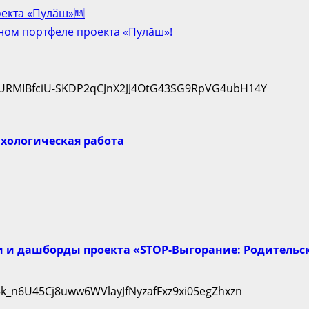
екта «Пулӑш»🆕
ом портфеле проекта «Пулӑш»!
сихологическая работа
и и дашборды проекта «STOP-Выгорание: Родитель