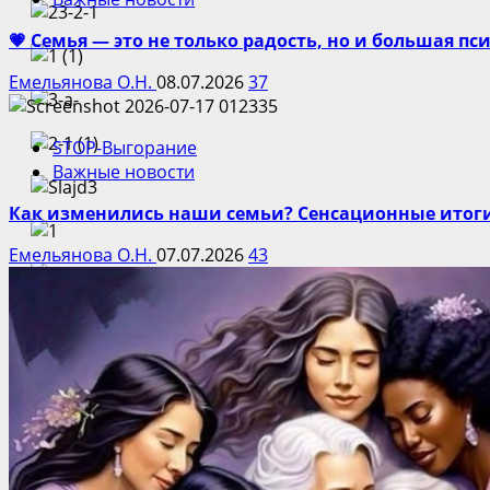
💗 Семья — это не только радость, но и большая п
Емельянова О.Н.
08.07.2026
37
STOP-Выгорание
Важные новости
Как изменились наши семьи? Сенсационные итог
Емельянова О.Н.
07.07.2026
43