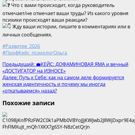
Что с вами происходит, когда руководитель
отмечает/не отмечает ваши труды? Из какого уровня
психики происходят ваши реакции?
Жду ваши истории, пишите в комментариях или в
личных сообщениях.
#Развитие_2026
#ПрофКейс_психологОльга
Post
Предыдущий:
💼КЕЙС: ДОФАМИНОВАЯ ЯМА и вечный
«ДОСТИГАТОР на ИЗНОСЕ»
navigation
Далее:
Путь к Себе: как на самом деле формируется
женская идентичность и почему мы иногда
«откатываемся» назад?
Похожие записи