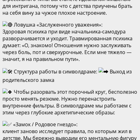
для интригана, потому что с детства приучены брать
на себя вину за чужое плохое настроение.
Ловушка «Заслуженного уважения»:
Здоровая психика при виде начальника-самодура
разворачивается и уходит. Травмированная психика
думает: «О, знакомо! Отношения нужно заслуживать
через боль, пот и сверхурочные. Если мне тяжело —
значит, я на правильном пути».
Структура работы в символдраме:
Выход из
родительского замка
Чтобы разорвать этот порочный круг, бесполезно
просто менять резюме. Нужно перенастроить
внутренние фильтры. В символдраме мы работаем с
этим через глубокие архетипические образы:
«Замок / Родовое гнездо»:
клиент заново исследует правила, по которым жил в
детстве. Мы бережно выводим его ментальную фигуру