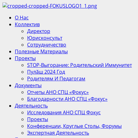
Перейти
к
Основное
О Нас
содержимому
меню
Коллектив
Директор
Юрисконсульт
Сотрудничество
Полезные Материалы
Проекты
STOP-Выгорание: Родительский Иммунитет
Пулӑш 2024 Год
Родителям И Педагогам
Документы
Отчеты АНО СПЦ «Фокус»
Благодарности АНО СПЦ «Фокус»
Деятельность
Исследования АНО СПЦ Фокус
Проекты
Конференции, Круглые Столы, Форумы
Экспертная Деятельность