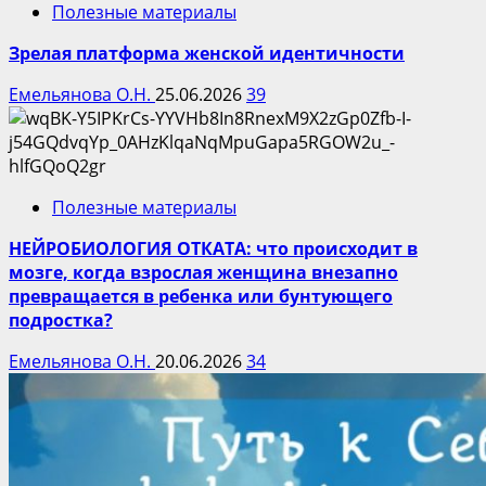
Полезные материалы
Зрелая платформа женской идентичности
Емельянова О.Н.
25.06.2026
39
Полезные материалы
НЕЙРОБИОЛОГИЯ ОТКАТА: что происходит в
мозге, когда взрослая женщина внезапно
превращается в ребенка или бунтующего
подростка?
Емельянова О.Н.
20.06.2026
34