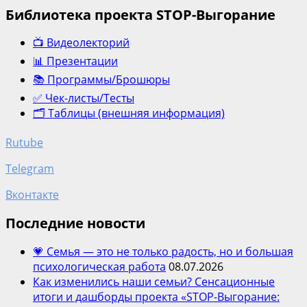
о
Библиотека проекта STOP-Выгорание
🎄
Итоги
📺 Видеолекторий
2022
года
📊 Презентации
📚 Программы/Брошюры
✅ Чек-листы/Тесты
🗂️ Таблицы (внешняя информация)
Rutube
Telegram
Вконтакте
Последние новости
💗 Семья — это не только радость, но и большая
психологическая работа
08.07.2026
Как изменились наши семьи? Сенсационные
итоги и дашборды проекта «STOP-Выгорание: