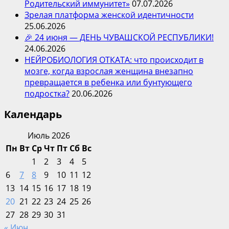
Родительский иммунитет»
07.07.2026
Зрелая платформа женской идентичности
25.06.2026
🎉 24 июня — ДЕНЬ ЧУВАШСКОЙ РЕСПУБЛИКИ!
24.06.2026
НЕЙРОБИОЛОГИЯ ОТКАТА: что происходит в
мозге, когда взрослая женщина внезапно
превращается в ребенка или бунтующего
подростка?
20.06.2026
Календарь
Июль 2026
Пн
Вт
Ср
Чт
Пт
Сб
Вс
1
2
3
4
5
6
7
8
9
10
11
12
13
14
15
16
17
18
19
20
21
22
23
24
25
26
27
28
29
30
31
« Июн