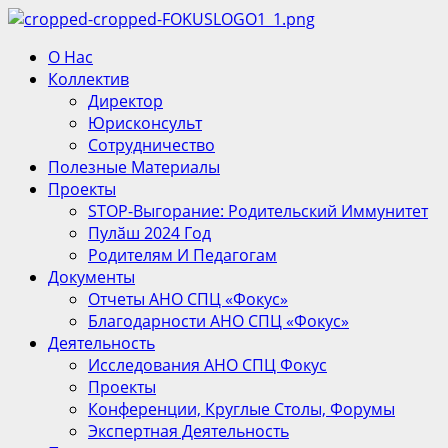
Перейти
к
Основное
О Нас
содержимому
меню
Коллектив
Директор
Юрисконсульт
Сотрудничество
Полезные Материалы
Проекты
STOP-Выгорание: Родительский Иммунитет
Пулӑш 2024 Год
Родителям И Педагогам
Документы
Отчеты АНО СПЦ «Фокус»
Благодарности АНО СПЦ «Фокус»
Деятельность
Исследования АНО СПЦ Фокус
Проекты
Конференции, Круглые Столы, Форумы
Экспертная Деятельность