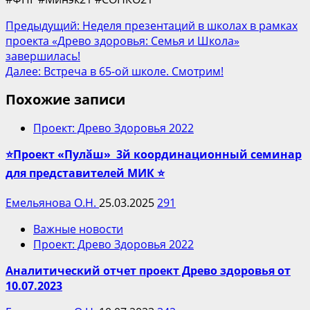
Post
Предыдущий:
Неделя презентаций в школах в рамках
проекта «Древо здоровья: Семья и Школа»
navigation
завершилась!
Далее:
Встреча в 65-ой школе. Смотрим!
Похожие записи
Проект: Древо Здоровья 2022
⭐Проект «Пулӑш» 3й координационный семинар
для представителей МИК ⭐
Емельянова О.Н.
25.03.2025
291
Важные новости
Проект: Древо Здоровья 2022
Аналитический отчет проект Древо здоровья от
10.07.2023