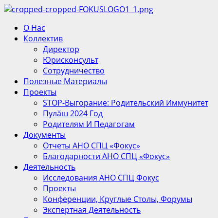
Перейти
к
Основное
О Нас
содержимому
меню
Коллектив
Директор
Юрисконсульт
Сотрудничество
Полезные Материалы
Проекты
STOP-Выгорание: Родительский Иммунитет
Пулӑш 2024 Год
Родителям И Педагогам
Документы
Отчеты АНО СПЦ «Фокус»
Благодарности АНО СПЦ «Фокус»
Деятельность
Исследования АНО СПЦ Фокус
Проекты
Конференции, Круглые Столы, Форумы
Экспертная Деятельность