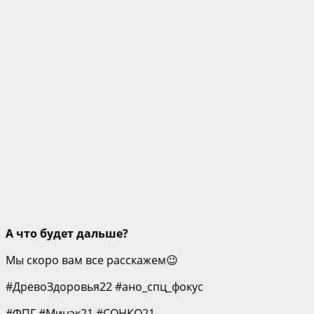
А что будет дальше?
Мы скоро вам все расскажем😉
#ДревоЗдоровья22 #ано_спц_фокус
#ФПГ #Минэк21 #СОНКО21