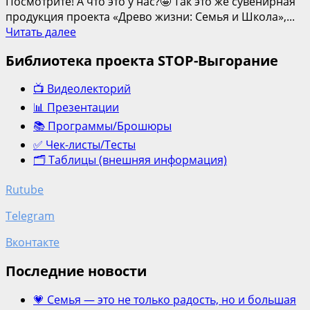
Посмотрите! А что это у нас?🤩 Так это же сувенирная
продукция проекта «Древо жизни: Семья и Школа»,...
Подробнее
Читать далее
о
Библиотека проекта STOP-Выгорание
Сувенирная
продукция
📺 Видеолекторий
проекта
📊 Презентации
📚 Программы/Брошюры
✅ Чек-листы/Тесты
🗂️ Таблицы (внешняя информация)
Rutube
Telegram
Вконтакте
Последние новости
💗 Семья — это не только радость, но и большая