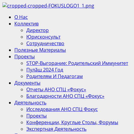
Перейти
к
Основное
О Нас
содержимому
меню
Коллектив
Директор
Юрисконсульт
Сотрудничество
Полезные Материалы
Проекты
STOP-Выгорание: Родительский Иммунитет
Пулӑш 2024 Год
Родителям И Педагогам
Документы
Отчеты АНО СПЦ «Фокус»
Благодарности АНО СПЦ «Фокус»
Деятельность
Исследования АНО СПЦ Фокус
Проекты
Конференции, Круглые Столы, Форумы
Экспертная Деятельность