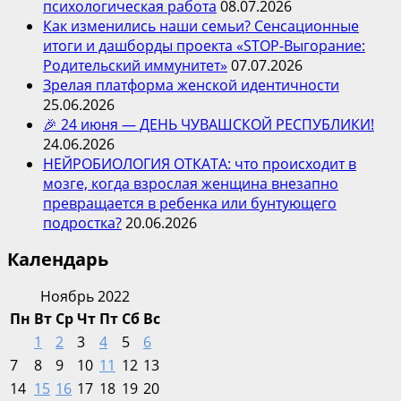
психологическая работа
08.07.2026
Как изменились наши семьи? Сенсационные
итоги и дашборды проекта «STOP-Выгорание:
Родительский иммунитет»
07.07.2026
Зрелая платформа женской идентичности
25.06.2026
🎉 24 июня — ДЕНЬ ЧУВАШСКОЙ РЕСПУБЛИКИ!
24.06.2026
НЕЙРОБИОЛОГИЯ ОТКАТА: что происходит в
мозге, когда взрослая женщина внезапно
превращается в ребенка или бунтующего
подростка?
20.06.2026
Календарь
Ноябрь 2022
Пн
Вт
Ср
Чт
Пт
Сб
Вс
1
2
3
4
5
6
7
8
9
10
11
12
13
14
15
16
17
18
19
20