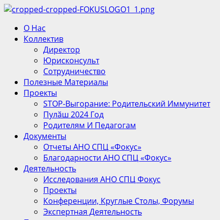
Перейти
к
Основное
О Нас
содержимому
меню
Коллектив
Директор
Юрисконсульт
Сотрудничество
Полезные Материалы
Проекты
STOP-Выгорание: Родительский Иммунитет
Пулӑш 2024 Год
Родителям И Педагогам
Документы
Отчеты АНО СПЦ «Фокус»
Благодарности АНО СПЦ «Фокус»
Деятельность
Исследования АНО СПЦ Фокус
Проекты
Конференции, Круглые Столы, Форумы
Экспертная Деятельность