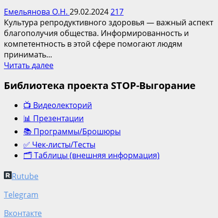
Емельянова О.Н.
29.02.2024
217
Культура репродуктивного здоровья — важный аспект
благополучия общества. Информированность и
компетентность в этой сфере помогают людям
принимать...
Подробнее
Читать далее
о
Библиотека проекта STOP-Выгорание
Исследование
уровня
📺 Видеолекторий
компетентности
специалистов
📊 Презентации
образовательных
📚 Программы/Брошюры
учреждений
✅ Чек-листы/Тесты
г.
🗂️ Таблицы (внешняя информация)
Чебоксары
Rutube
Telegram
Вконтакте