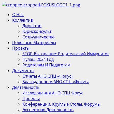
Перейти
к
Основное
О Нас
содержимому
меню
Коллектив
Директор
Юрисконсульт
Сотрудничество
Полезные Материалы
Проекты
STOP-Выгорание: Родительский Иммунитет
Пулӑш 2024 Год
Родителям И Педагогам
Документы
Отчеты АНО СПЦ «Фокус»
Благодарности АНО СПЦ «Фокус»
Деятельность
Исследования АНО СПЦ Фокус
Проекты
Конференции, Круглые Столы, Форумы
Экспертная Деятельность