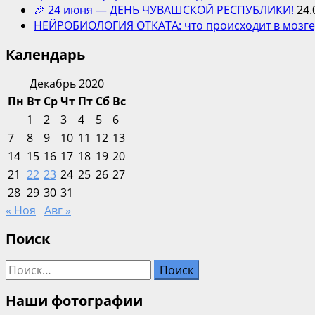
🎉 24 июня — ДЕНЬ ЧУВАШСКОЙ РЕСПУБЛИКИ!
24.
НЕЙРОБИОЛОГИЯ ОТКАТА: что происходит в мозге,
Календарь
Декабрь 2020
Пн
Вт
Ср
Чт
Пт
Сб
Вс
1
2
3
4
5
6
7
8
9
10
11
12
13
14
15
16
17
18
19
20
21
22
23
24
25
26
27
28
29
30
31
« Ноя
Авг »
Поиск
Найти:
Наши фотографии