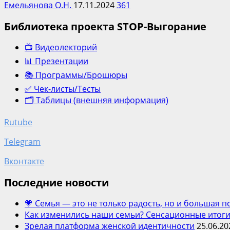
Емельянова О.Н.
17.11.2024
361
Библиотека проекта STOP-Выгорание
📺 Видеолекторий
📊 Презентации
📚 Программы/Брошюры
✅ Чек-листы/Тесты
🗂️ Таблицы (внешняя информация)
Rutube
Telegram
Вконтакте
Последние новости
💗 Семья — это не только радость, но и большая 
Как изменились наши семьи? Сенсационные итоги
Зрелая платформа женской идентичности
25.06.20